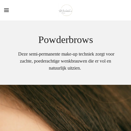
Ga
direct
naar
de
hoofdinhoud
Powderbrows
Deze semi-permanente make-up techniek zorgt voor
zachte, poederachtige wenkbrauwen die er vol en
natuurlijk uitzien.