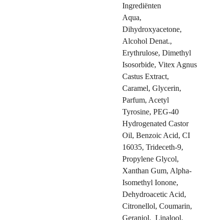
Ingrediënten
Aqua,
Dihydroxyacetone,
Alcohol Denat.,
Erythrulose, Dimethyl
Isosorbide, Vitex Agnus
Castus Extract,
Caramel, Glycerin,
Parfum, Acetyl
Tyrosine, PEG-40
Hydrogenated Castor
Oil, Benzoic Acid, CI
16035, Trideceth-9,
Propylene Glycol,
Xanthan Gum, Alpha-
Isomethyl Ionone,
Dehydroacetic Acid,
Citronellol, Coumarin,
Geraniol, Linalool,