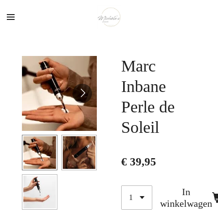
Ga
direct
naar
de
hoofdinhoud
Marc
Inbane
Perle de
Soleil
€ 39,95
In
winkelwagen