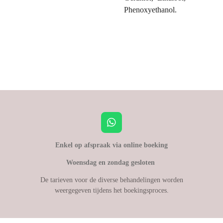
Phenoxyethanol.
W
h
a
Enkel op afspraak via online boeking
t
Woensdag en zondag gesloten
s
A
De tarieven voor de diverse behandelingen worden
p
weergegeven tijdens het boekingsproces.
p