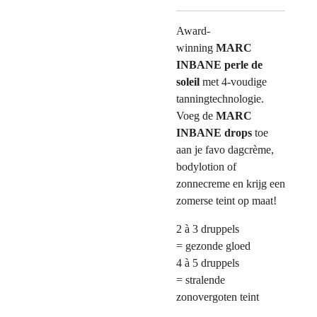
Award-
winning
MARC
INBANE perle de
soleil
met 4-voudige
tanningtechnologie.
Voeg de
MARC
INBANE drops
toe
aan je favo dagcrème,
bodylotion of
zonnecreme en krijg een
zomerse teint op maat!
2 à 3 druppels
= gezonde gloed
4 à 5 druppels
= stralende
zonovergoten teint