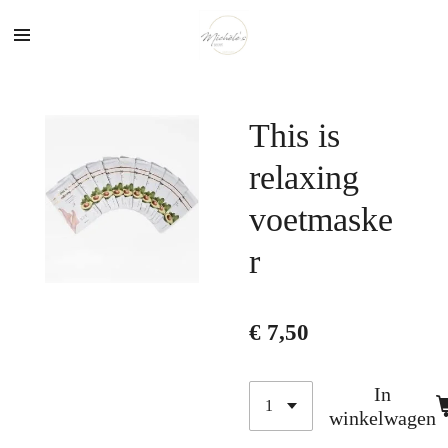
Ga
direct
naar
de
hoofdinhoud
This is
relaxing
voetmaske
r
€ 7,50
In
winkelwagen