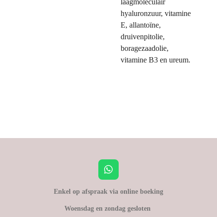
laagmoleculair
hyaluronzuur, vitamine
E, allantoïne,
druivenpitolie,
boragezaadolie,
vitamine B3 en ureum.
W
h
a
Enkel op afspraak via online boeking
t
Woensdag en zondag gesloten
s