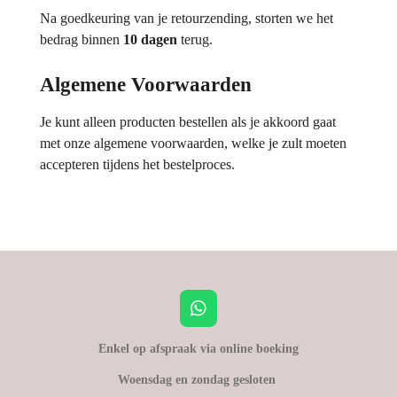
Na goedkeuring van je retourzending, storten we het
bedrag binnen
10 dagen
terug.
Algemene Voorwaarden
Je kunt alleen producten bestellen als je akkoord gaat
met onze algemene voorwaarden, welke je zult moeten
accepteren tijdens het bestelproces.
W
h
a
Enkel op afspraak via online boeking
t
Woensdag en zondag gesloten
s